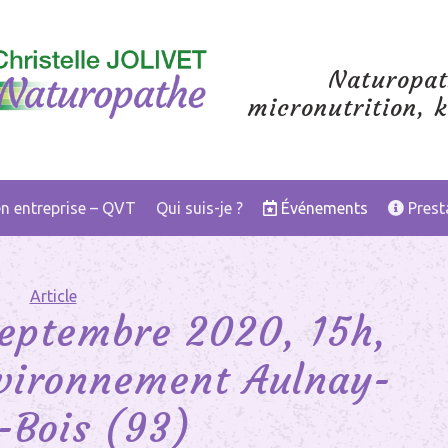
Naturopat
micronutrition, k
en entreprise – QVT
Qui suis-je ?
Événements
Prest
Article
eptembre 2020, 15h,
nvironnement Aulnay-
-Bois (93)