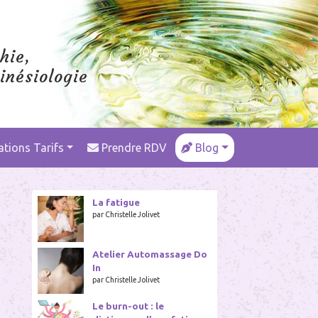
hie,
inésiologie
ations Tarifs
Prendre RDV
Blog
La fatigue
par Christelle Jolivet
Atelier Automassage Do
In
par Christelle Jolivet
Le burn-out : le