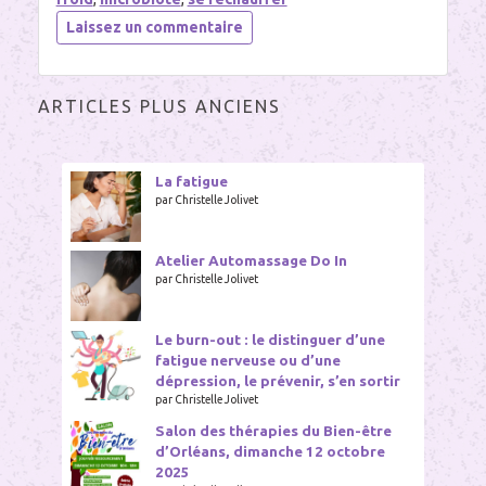
sur
Laissez un commentaire
L’art
et
la
Navigation
ARTICLES PLUS ANCIENS
manière
des
de
bien
articles
La fatigue
affronter
par Christelle Jolivet
l’hiver
Atelier Automassage Do In
par Christelle Jolivet
Le burn-out : le distinguer d’une
fatigue nerveuse ou d’une
dépression, le prévenir, s’en sortir
par Christelle Jolivet
Salon des thérapies du Bien-être
d’Orléans, dimanche 12 octobre
2025