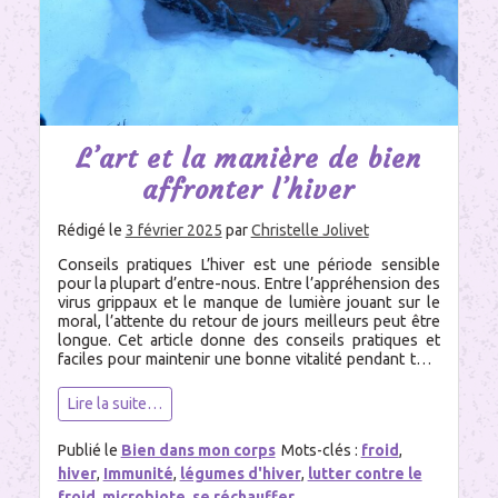
12
octobre
2025
L’art et la manière de bien
affronter l’hiver
Rédigé le
3 février 2025
par
Christelle Jolivet
Conseils pratiques L’hiver est une période sensible
pour la plupart d’entre-nous. Entre l’appréhension des
virus grippaux et le manque de lumière jouant sur le
moral, l’attente du retour de jours meilleurs peut être
longue. Cet article donne des conseils pratiques et
faciles pour maintenir une bonne vitalité pendant tout
l’hiver. Veiller à maintenir une bonne […]
Lire la suite…
Publié le
Bien dans mon corps
Mots-clés :
froid
,
hiver
,
Immunité
,
légumes d'hiver
,
lutter contre le
froid
,
microbiote
,
se réchauffer