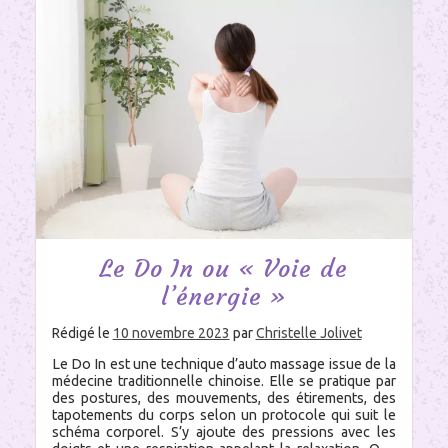
printemps,
dimanche
2
juin
2024,
11h-
18h,
Ecolieu
de
Bellevue,
Cléry-
Saint-
André
Le Do In ou « Voie de
l’énergie »
Rédigé le
10 novembre 2023
par
Christelle Jolivet
Le Do In est une technique d’auto massage issue de la
médecine traditionnelle chinoise. Elle se pratique par
des postures, des mouvements, des étirements, des
tapotements du corps selon un protocole qui suit le
schéma corporel. S’y ajoute des pressions avec les