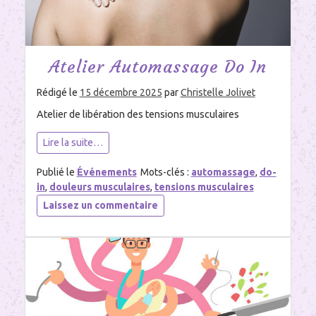
Atelier Automassage Do In
Rédigé le
15 décembre 2025
par
Christelle Jolivet
Atelier de libération des tensions musculaires
Lire la suite…
Publié le
Événements
Mots-clés :
automassage
,
do-
in
,
douleurs musculaires
,
tensions musculaires
sur
Laissez un commentaire
Atelier
Automassage
Do
In