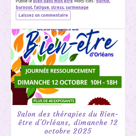
Publié le
Bien dans mon être
Mots-clés :
burnin
,
burnout
,
fatigue
,
stress
,
surmenage
sur
Laissez un commentaire
Le
burn-
out :
le
distinguer
d’une
fatigue
nerveuse
ou
d’une
dépression,
le
prévenir,
s’en
sortir
Salon des thérapies du Bien-
être d’Orléans, dimanche 12
octobre 2025