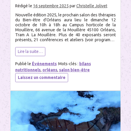
Rédigé le
16 septembre 2025
par
Christelle Jolivet
Nouvelle édition 2025, le prochain salon des thérapies
du Bien-être d’Orléans aura lieu le dimanche 12
octobre de 10h à 18h au Campus horticole de la
Mouillère, 66 avenue de la Mouillère 45100 Orléans,
Tram A La Mouillère. Plus de 40 exposants seront
présents, 21 conférences et ateliers (voir programme
ci-dessous). Sur mon stand, je […]
Lire la suite…
Publié le
Événements
Mots-clés :
bilans
nutritionnels
,
orléans
,
salon bien-être
sur
Laissez un commentaire
Salon
des
thérapies
du
Bien-
être
d’Orléans,
dimanche