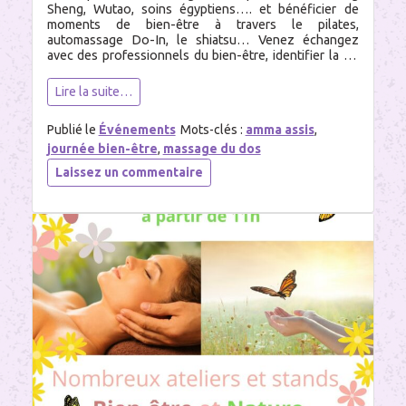
Sheng, Wutao, soins égyptiens…. et bénéficier de
moments de bien-être à travers le pilates,
automassage Do-In, le shiatsu… Venez échangez
avec des professionnels du bien-être, identifier la ou
les techniques vous correspondant pour bien aborder
l’automne. Pour ma part, je […]
Lire la suite…
Publié le
Événements
Mots-clés :
amma assis
,
journée bien-être
,
massage du dos
sur
Laissez un commentaire
Contes
d’automne,
dimanche
28
septembre
2025,
11h-
18h,
Ecolieu
de
Bellevue,
Cléry-