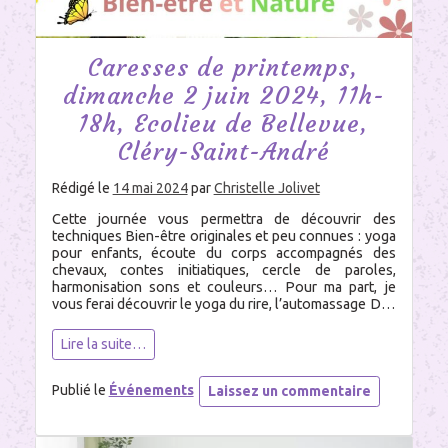
Saint-
André
Caresses de printemps,
dimanche 2 juin 2024, 11h-
18h, Ecolieu de Bellevue,
Cléry-Saint-André
Rédigé le
14 mai 2024
par
Christelle Jolivet
Cette journée vous permettra de découvrir des
techniques Bien-être originales et peu connues : yoga
pour enfants, écoute du corps accompagnés des
chevaux, contes initiatiques, cercle de paroles,
harmonisation sons et couleurs… Pour ma part, je
vous ferai découvrir le yoga du rire, l’automassage Do-
In, et le massage amma assis. Ces ateliers sont sur
inscription […]
Lire la suite…
sur
Publié le
Événements
Laissez un commentaire
Caresses
de