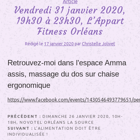
Article
Vendredi 31 janvier 2020,
19h30 à 23h30, L’Appart
Fitness Orléans
Rédigé le
17 janvier 2020
par
Christelle Jolivet
Retrouvez-moi dans l’espace Amma
assis, massage du dos sur chaise
ergonomique
https://www.facebook.com/events/1430546493779651/pe
Navigation
PRÉCÉDENT :
DIMANCHE 26 JANVIER 2020, 10H-
18H, NOVOTEL ORLÉANS LA SOURCE
de
SUIVANT :
L’ALIMENTATION DOIT ÊTRE
l’article
INDIVIDUALISÉE !