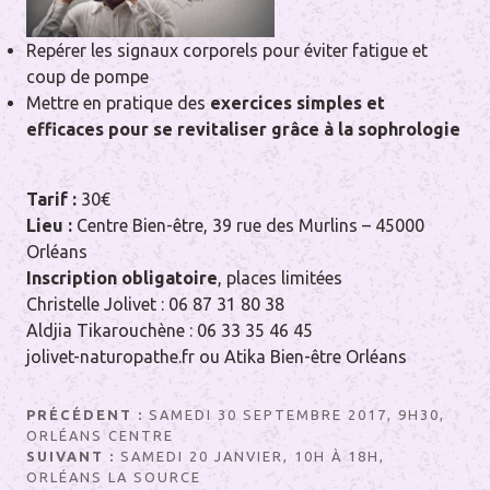
Repérer les signaux corporels pour éviter fatigue et
coup de pompe
Mettre en pratique des
exercices simples et
efficaces pour se revitaliser grâce à la sophrologie
Tarif :
30€
Lieu :
Centre Bien-être, 39 rue des Murlins – 45000
Orléans
Inscription obligatoire
, places limitées
Christelle Jolivet : 06 87 31 80 38
Aldjia Tikarouchène : 06 33 35 46 45
jolivet-naturopathe.fr ou Atika Bien-être Orléans
Navigation
PRÉCÉDENT :
SAMEDI 30 SEPTEMBRE 2017, 9H30,
ORLÉANS CENTRE
de
SUIVANT :
SAMEDI 20 JANVIER, 10H À 18H,
l’article
ORLÉANS LA SOURCE