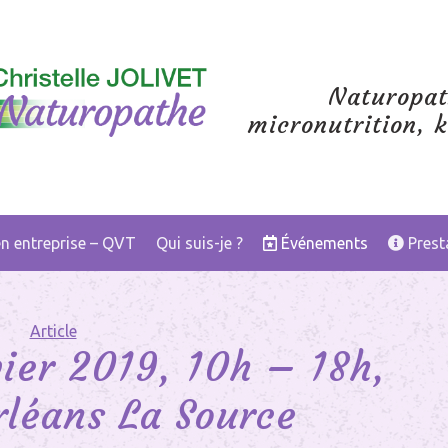
Naturopat
micronutrition, k
en entreprise – QVT
Qui suis-je ?
Événements
Prest
Article
ier 2019, 10h – 18h,
rléans La Source