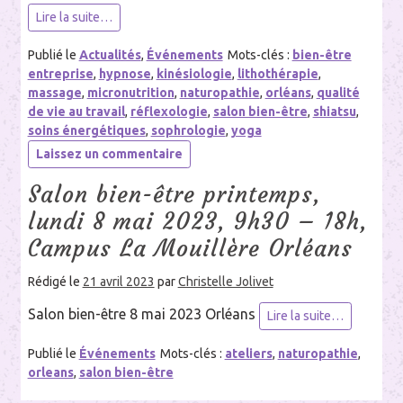
Lire la suite…
Publié le
Actualités
,
Événements
Mots-clés :
bien-être
entreprise
,
hypnose
,
kinésiologie
,
lithothérapie
,
massage
,
micronutrition
,
naturopathie
,
orléans
,
qualité
de vie au travail
,
réflexologie
,
salon bien-être
,
shiatsu
,
soins énergétiques
,
sophrologie
,
yoga
sur
Laissez un commentaire
Salon
Salon bien-être printemps,
Bien-
être
lundi 8 mai 2023, 9h30 – 18h,
automne
Campus La Mouillère Orléans
2023,
dimanche
Rédigé le
21 avril 2023
par
Christelle Jolivet
15
octobre,
Salon bien-être 8 mai 2023 Orléans
Lire la suite…
9h30-
18h,
Publié le
Événements
Mots-clés :
ateliers
,
naturopathie
,
Campus
orleans
,
salon bien-être
La
Mouillère