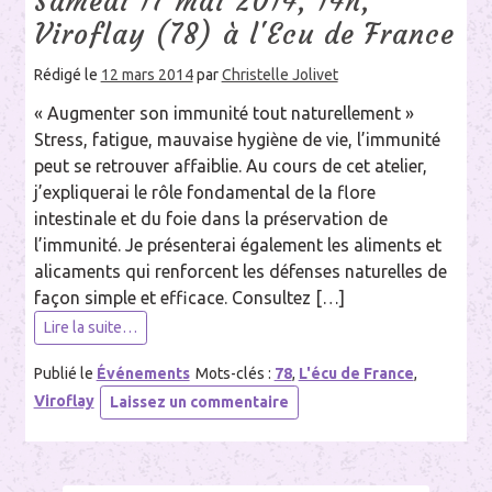
Samedi 17 mai 2014, 14h,
Viroflay (78) à l'Ecu de France
Rédigé le
12 mars 2014
par
Christelle Jolivet
« Augmenter son immunité tout naturellement »
Stress, fatigue, mauvaise hygiène de vie, l’immunité
peut se retrouver affaiblie. Au cours de cet atelier,
j’expliquerai le rôle fondamental de la flore
intestinale et du foie dans la préservation de
l’immunité. Je présenterai également les aliments et
alicaments qui renforcent les défenses naturelles de
façon simple et efficace. Consultez […]
Lire la suite…
Publié le
Événements
Mots-clés :
78
,
L'écu de France
,
sur
Viroflay
Laissez un commentaire
Samedi
17
mai