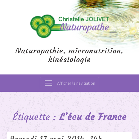
Naturopathie, micronutrition,
kinésiologie
Afficher la navigation
Main
Navigation
Étiquette :
L’écu de France