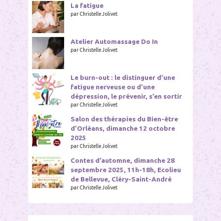
2014,
La fatigue
14h,
par Christelle Jolivet
Viroflay
(78)
Atelier Automassage Do In
à
par Christelle Jolivet
l'Ecu
de
France
Le burn-out : le distinguer d’une
fatigue nerveuse ou d’une
dépression, le prévenir, s’en sortir
par Christelle Jolivet
Salon des thérapies du Bien-être
d’Orléans, dimanche 12 octobre
2025
par Christelle Jolivet
Contes d’automne, dimanche 28
septembre 2025, 11h-18h, Ecolieu
de Bellevue, Cléry-Saint-André
par Christelle Jolivet