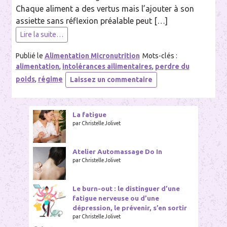
Chaque aliment a des vertus mais l’ajouter à son
assiette sans réflexion préalable peut […]
Lire la suite…
Publié le
Alimentation Micronutrition
Mots-clés :
alimentation
,
intolérances ailimentaires
,
perdre du
sur
poids
,
régime
Laissez un commentaire
L’alimentation
doit
être
La fatigue
individualisée
par Christelle Jolivet
!
Atelier Automassage Do In
par Christelle Jolivet
Le burn-out : le distinguer d’une
fatigue nerveuse ou d’une
dépression, le prévenir, s’en sortir
par Christelle Jolivet