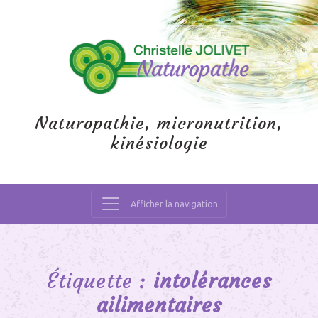
Naturopathie, micronutrition,
kinésiologie
Afficher la navigation
Main
Navigation
Étiquette :
intolérances
ailimentaires